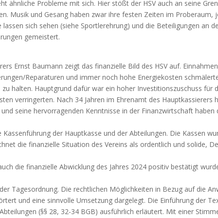
 ähnliche Probleme mit sich. Hier stößt der HSV auch an seine Grenze
eiten. Musik und Gesang haben zwar ihre festen Zeiten im Proberaum, 
e lassen sich sehen (siehe Sportlerehrung) und die Beteiligungen an de
erungen gemeistert.
ers Ernst Baumann zeigt das finanzielle Bild des HSV auf. Einnahme
rungen/Reparaturen und immer noch hohe Energiekosten schmälerte
zu halten. Hauptgrund dafür war ein hoher Investitionszuschuss für 
ten verringerten. Nach 34 Jahren im Ehrenamt des Hauptkassierers h
ft und seine hervorragenden Kenntnisse in der Finanzwirtschaft habe
te Kassenführung der Hauptkasse und der Abteilungen. Die Kassen wu
net die finanzielle Situation des Vereins als ordentlich und solide, D
ch die finanzielle Abwicklung des Jahres 2024 positiv bestätigt wurde
er Tagesordnung. Die rechtlichen Möglichkeiten in Bezug auf die An
örtert und eine sinnvolle Umsetzung dargelegt. Die Einführung der 
bteilungen (§§ 28, 32-34 BGB) ausführlich erläutert. Mit einer Stim