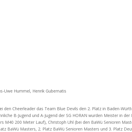
us-Uwe Hummel, Henrik Gubernatis
i den Cheerleader das Team Blue Devils den 2. Platz in Baden-Wür
liche B-Jugend und A-Jugend der SG HORAN wurden Meister in der L
ers M40 200 Meter Lauf), Christoph Uhl (bei den BaWü Senioren Maste
Platz BaWü Masters, 2. Platz BaWü Senioren Masters und 3. Platz De