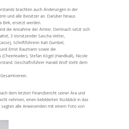
orstands brachten auch Änderungen in der
rin und alle Beisitzer an. Darüber hinaus
 Birk, ersetzt werden.
 und die Annahme der Ämter. Demnach setzt sich
tel, 3 Vorsitzender Sascha Vetter,
Kasse), Schriftführerin Kati Gumbel,
le und Ernst Baumann sowie die
s (Cheerleader), Stefan Kögel (Handball), Nicole
orstand. Geschäftsführer Harald Wolf steht dem
n Gesamtverein.
ach dem letzten Finanzbericht seiner Ära und
icht nehmen, einen bebilderten Rückblick in das
 sagten alle Anwesenden mit einem Foto von