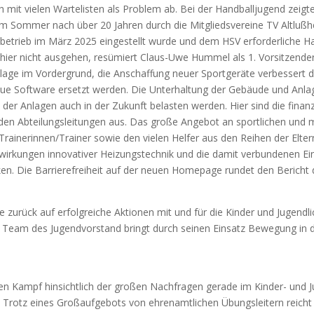
ich mit vielen Wartelisten als Problem ab. Bei der Handballjugend zeig
m Sommer nach über 20 Jahren durch die Mitgliedsvereine TV Altluß
ielbetrieb im März 2025 eingestellt wurde und dem HSV erforderliche H
hier nicht ausgehen, resümiert Claus-Uwe Hummel als 1. Vorsitzender
lage im Vordergrund, die Anschaffung neuer Sportgeräte verbessert di
ue Software ersetzt werden. Die Unterhaltung der Gebäude und Anl
 der Anlagen auch in der Zukunft belasten werden. Hier sind die finan
n Abteilungsleitungen aus. Das große Angebot an sportlichen und mu
ainerinnen/Trainer sowie den vielen Helfer aus den Reihen der Elter
uswirkungen innovativer Heizungstechnik und die damit verbundenen 
rken. Die Barrierefreiheit auf der neuen Homepage rundet den Bericht 
kte zurück auf erfolgreiche Aktionen mit und für die Kinder und Jugend
Team des Jugendvorstand bringt durch seinen Einsatz Bewegung in di
en Kampf hinsichtlich der großen Nachfragen gerade im Kinder- und Ju
. Trotz eines Großaufgebots von ehrenamtlichen Übungsleitern reicht 