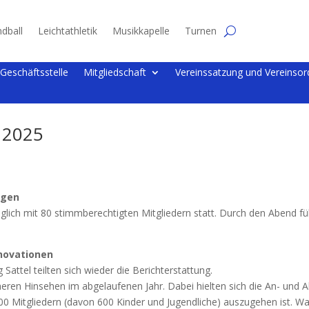
dball
Leichtathletik
Musikkapelle
Turnen
Geschäftsstelle
Mitgliedschaft
Vereinssatzung und Vereinso
 2025
ngen
glich mit 80 stimmberechtigten Mitgliedern statt. Durch den Abend f
nnovationen
ttel teilten sich wieder die Berichterstattung.
äheren Hinsehen im abgelaufenen Jahr. Dabei hielten sich die An- un
0 Mitgliedern (davon 600 Kinder und Jugendliche) auszugehen ist. Was 