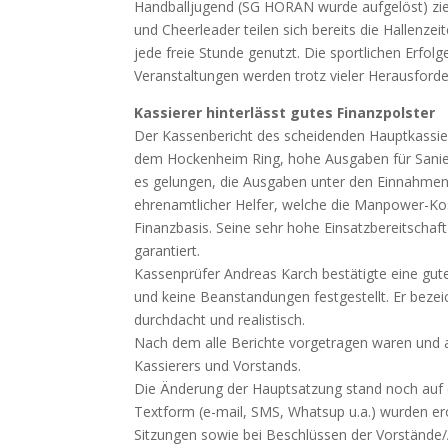
Handballjugend (SG HORAN wurde aufgelöst) zieht
und Cheerleader teilen sich bereits die Hallenz
jede freie Stunde genutzt. Die sportlichen Erfolg
Veranstaltungen werden trotz vieler Herausford
Kassierer hinterlässt gutes Finanzpolster
Der Kassenbericht des scheidenden Hauptkassier
dem Hockenheim Ring, hohe Ausgaben für Sanie
es gelungen, die Ausgaben unter den Einnahmen 
ehrenamtlicher Helfer, welche die Manpower-Kos
Finanzbasis. Seine sehr hohe Einsatzbereitscha
garantiert.
Kassenprüfer Andreas Karch bestätigte eine gu
und keine Beanstandungen festgestellt. Er bezeich
durchdacht und realistisch.
Nach dem alle Berichte vorgetragen waren und au
Kassierers und Vorstands.
Die Änderung der Hauptsatzung stand noch auf d
Textform (e-mail, SMS, Whatsup u.a.) wurden er
Sitzungen sowie bei Beschlüssen der Vorstände/A