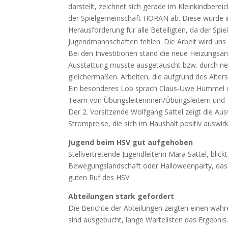
darstellt, zeichnet sich gerade im Kleinkindbere
der Spielgemeinschaft HORAN ab. Diese wurde i
Herausforderung für alle Beteiligten, da der Sp
Jugendmannschaften fehlen. Die Arbeit wird uns 
Bei den Investitionen stand die neue Heizungsan
Ausstattung musste ausgetauscht bzw. durch ne
gleichermaßen. Arbeiten, die aufgrund des Alters
Ein besonderes Lob sprach Claus-Uwe Hummel de
Team von Übungsleiterinnen/Übungsleitern und Tr
Der 2. Vorsitzende Wolfgang Sattel zeigt die A
Strompreise, die sich im Haushalt positiv auswi
Jugend beim HSV gut aufgehoben
Stellvertretende Jugendleiterin Mara Sattel, blic
Bewegungslandschaft oder Halloweenparty, das 
guten Ruf des HSV.
Abteilungen stark gefordert
Die Berichte der Abteilungen zeigten einen wahr
sind ausgebucht, lange Wartelisten das Ergebnis