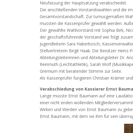
Neufassung der Hauptsatzung verabschiedet.
Die anschließenden Vorstandswahlen und die im 
Gesamtvorstandschaft. Zur turnusgemäßen Wahl sta
mussten die Kassenprüfer gewählt werden. Außer
Der gewählte Wahlvorstand mit Sophia Birk, Ni
der geschäftsführende Vorstand wie folgt zusam
Jugendleiterin Sara Haberbosch, Kassenverwalter 
Stellvertreterin Birgit Haak. Die Beisitzer Hei
Abteilungsleiterinnen und Abteilungsleiter Dr. An
Reinmuth (Leichtathletik), Sarah Wolf (Musikka
Gremium mit beratender Stimme zur Seite.
Als Kassenprüfer fungieren Christian Krämer und
Verabschiedung von Kassierer Ernst Baum
Lange musste Ernst Baumann auf eine Laudatio z
einer nicht enden wollenden Mitgliederversammlu
Wirken und Werden von Ernst Baumann zu geben
Ernst Baumann, mit dem sie ihm für sein über