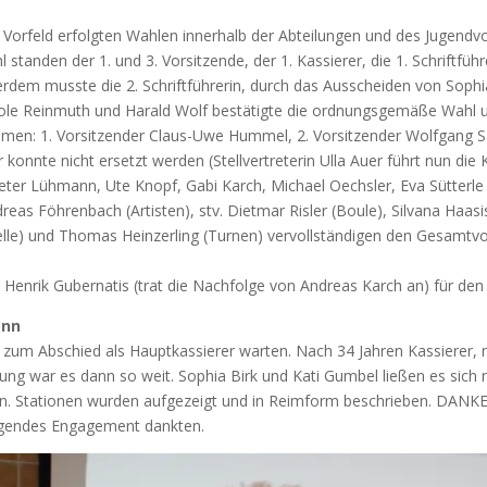
Vorfeld erfolgten Wahlen innerhalb der Abteilungen und des Jugendv
nden der 1. und 3. Vorsitzende, der 1. Kassierer, die 1. Schriftführe
dem musste die 2. Schriftführerin, durch das Ausscheiden von Sophia
cole Reinmuth und Harald Wolf bestätigte die ordnungsgemäße Wahl
men: 1. Vorsitzender Claus-Uwe Hummel, 2. Vorsitzender Wolfgang Sat
konnte nicht ersetzt werden (Stellvertreterin Ulla Auer führt nun die 
nz-Peter Lühmann, Ute Knopf, Gabi Karch, Michael Oechsler, Eva Sütter
dreas Föhrenbach (Artisten), stv. Dietmar Risler (Boule), Silvana Haasi
pelle) und Thomas Heinzerling (Turnen) vervollständigen den Gesamtv
 Henrik Gubernatis (trat die Nachfolge von Andreas Karch an) für de
ann
um Abschied als Hauptkassierer warten. Nach 34 Jahren Kassierer, n
ng war es dann so weit. Sophia Birk und Kati Gumbel ließen es sich n
. Stationen wurden aufgezeigt und in Reimform beschrieben. DANKE
ragendes Engagement dankten.