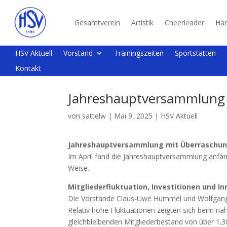
Gesamtverein
Artistik
Cheerleader
Han
HSV Aktuell
Vorstand
Trainingszeiten
Sportstätten
Kontakt
Jahreshauptversammlung
von
sattelw
|
Mai 9, 2025
|
HSV Aktuell
Jahreshauptversammlung mit Überraschu
Im April fand die Jahreshauptversammlung anfän
Weise.
Mitgliederfluktuation, Investitionen und I
Die Vorstände Claus-Uwe Hummel und Wolfgang Sa
Relativ hohe Fluktuationen zeigten sich beim n
gleichbleibenden Mitgliederbestand von über 1.30