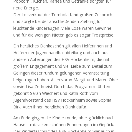
Popcorn , Kuchen, Kaffee und Getränke sorgten für
neue Energie.
Der Losverkauf der Tombola fand großen Zuspruch
und sorgte bei der anschließenden Ziehung für
leuchtende Kinderaugen .Viele Lose waren Gewinne
und für die wenigen Nieten gab es sogar Trostpreise.
Ein herzliches Dankeschön gilt allen Helferinnen und
Helfern der Jugendhandballabteilung und auch aus
anderen Abteilungen des HSV Hockenheim, die mit
großem Engagement und viel Liebe zum Detail zum
Gelingen dieser rundum gelungenen Veranstaltung
beigetragen haben. Allen voran Margit und Maren Ober
sowie Lisa Zetlmeisl. Durch das Programm führten
gekonnt Sarah Wiechert und Kathi Roth vom
Jugendvorstand des HSV Hockenheim sowie Sophia
Birk. Auch ihnen herzlichen Dank dafür.
Am Ende gingen die Kinder müde, aber glücklich nach
Hause – mit vielen schönen Erinnerungen im Gepäck.
Der Kinderfasching des HSV Hockenheim war auch in