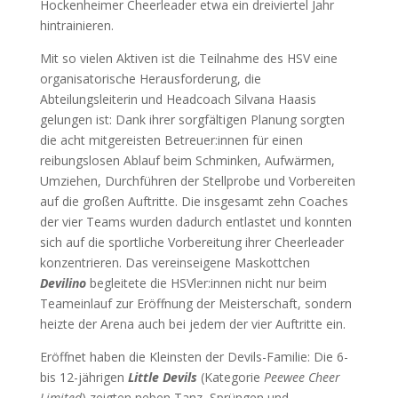
Hockenheimer Cheerleader etwa ein dreiviertel Jahr
hintrainieren.
Mit so vielen Aktiven ist die Teilnahme des HSV eine
organisatorische Herausforderung, die
Abteilungsleiterin und Headcoach Silvana Haasis
gelungen ist: Dank ihrer sorgfältigen Planung sorgten
die acht mitgereisten Betreuer:innen für einen
reibungslosen Ablauf beim Schminken, Aufwärmen,
Umziehen, Durchführen der Stellprobe und Vorbereiten
auf die großen Auftritte. Die insgesamt zehn Coaches
der vier Teams wurden dadurch entlastet und konnten
sich auf die sportliche Vorbereitung ihrer Cheerleader
konzentrieren. Das vereinseigene Maskottchen
Devilino
begleitete die HSVler:innen nicht nur beim
Teameinlauf zur Eröffnung der Meisterschaft, sondern
heizte der Arena auch bei jedem der vier Auftritte ein.
Eröffnet haben die Kleinsten der Devils-Familie: Die 6-
bis 12-jährigen
Little Devils
(Kategorie
Peewee Cheer
Limited
) zeigten neben Tanz, Sprüngen und