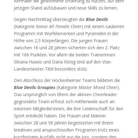
Kirrmaier die gewonnene Erfahrung zu nutzen, auf dem
jetzigen Stand aufzubauen und neue Skills zu lernen.
Gegen Nachmittag überzeugten die
Blue Devils
(Kategorie
Senior All Female Cheer
) mit einem sauberen
Programm mit Wurfelementen und Pyramiden in der
Höhe von 2,5 Körperlängen. Die jungen Frauen
zwischen 16 und 28 Jahren sicherten sich den 2. Platz
mit 166 Punkten. Vor allem die beiden Trainerinnen
Silvana Haasis und Daria König sind auf den Vize-
Landesmeister-Titel besonders stolz.
Den Abschluss der Hockenheimer Teams bildeten die
Blue Devils Groupies
(Kategorie
Master Mixed Cheer
).
Das ursprünglich von Eltern der aktiven Cheerleader
gegründete Team erfreut sich mittlerweile auch an
externen Mitglieder:innen, die ihre Leidenschaft für den
Sport entdeckt haben. Die Frauen und Männer
zwischen 28 und 58 Jahren begeisterten mit ihrem
kreativen und anspruchsvollen Programm trotz eines
kurzfristigen Ausfalls nicht nur die Jury, sondern den