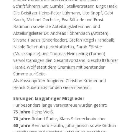
Schriftführerin Kati Gumbel, Stellvertreterin Birgit Haak.
Die Beisitzer Heinz-Peter Lühmann, Ute Knopf, Gabi
Karch, Michael Oechsler, Eva Sütterle und Ernst
Baumann sowie die Abteilungsleiterinnen und
Abteilungsleiter Dr. Andreas Föhrenbach (Artisten),
Silvana Haasis (Cheerleader), Stefan Kögel (Handball),
Nicole Reinmuth (Leichtathletik), Sarah Förster
(Musikkapelle) und Thomas Heinzerling (Turnen)
vervollständigen den Gesamtvorstand. Geschäftsführer
Harald Wolf steht dem Gremium mit beratender
Stimme zur Seite.
Als Kassenprüfer fungieren Christian Krämer und
Henrik Gubernatis für den Gesamtverein.
Ehrungen langjähriger Mitglieder
Für besonders lange Vereinstreue wurden geehrt:
75 Jahre
Heinz Weiß.
70 Jahre
Roland Ruder, Klaus Schmeckenbecher
60 Jahre
Bernhard Fräulin, Jutta Janisch sowie Gudrun