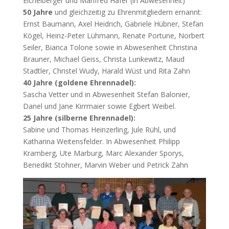
Eichelberger und Manfred Hafer (in Abwesenheit)
50 Jahre
und gleichzeitig zu Ehrenmitgliedern ernannt:
Ernst Baumann, Axel Heidrich, Gabriele Hübner, Stefan
Kögel, Heinz-Peter Lühmann, Renate Portune, Norbert
Seiler, Bianca Tolone sowie in Abwesenheit Christina
Brauner, Michael Geiss, Christa Lunkewitz, Maud
Stadtler, Christel Wudy, Harald Wüst und Rita Zahn
40 Jahre (goldene Ehrennadel):
Sascha Vetter und in Abwesenheit Stefan Balonier,
Danel und Jane Kirrmaier sowie Egbert Weibel.
25 Jahre (silberne Ehrennadel):
Sabine und Thomas Heinzerling, Jule Rühl, und
Katharina Weitensfelder. In Abwesenheit Philipp
Kramberg, Ute Marburg, Marc Alexander Sporys,
Benedikt Stohner, Marvin Weber und Petrick Zahn